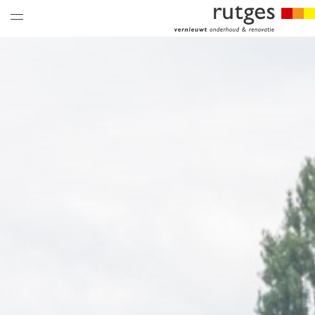
nieuws & updates
thema’s
over ons
historie
vacatures
hoe is het bij ons
collega’s
historie