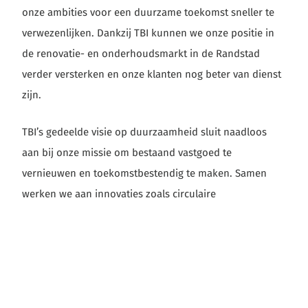
onze ambities voor een duurzame toekomst sneller te
verwezenlijken. Dankzij TBI kunnen we onze positie in
de renovatie- en onderhoudsmarkt in de Randstad
verder versterken en onze klanten nog beter van dienst
zijn.
TBI’s gedeelde visie op duurzaamheid sluit naadloos
aan bij onze missie om bestaand vastgoed te
vernieuwen en toekomstbestendig te maken. Samen
werken we aan innovaties zoals circulaire
renovatieprocessen en energiebesparende oplossingen,
waarmee we bijdragen aan het behalen van de
klimaatdoelen van Nederland.
Blik op de toekomst