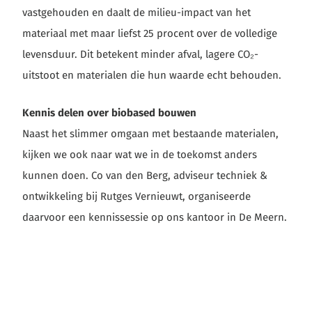
vastgehouden en daalt de milieu-impact van het
materiaal met maar liefst 25 procent over de volledige
levensduur. Dit betekent minder afval, lagere CO₂-
uitstoot en materialen die hun waarde echt behouden.
Kennis delen over biobased bouwen
Naast het slimmer omgaan met bestaande materialen,
kijken we ook naar wat we in de toekomst anders
kunnen doen. Co van den Berg, adviseur techniek &
ontwikkeling bij Rutges Vernieuwt, organiseerde
daarvoor een kennissessie op ons kantoor in De Meern.
Samen met Sipan Ali & Dennis Koops (Isolatietechniek
Brabant), Bart Deetman (Hazenberg TBI) en Nienke
Binnendijk (Building Balance) deelden we kennis over
biobased isolatiematerialen en de kansen die ze in