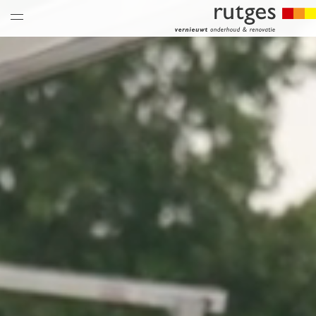
nieuws & updates
thema’s
over ons
historie
vacatures
hoe is het bij ons
collega’s
historie