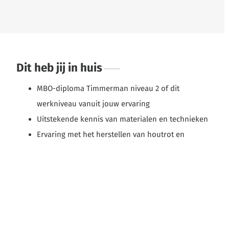
Dit heb jij in huis
MBO-diploma Timmerman niveau 2 of dit
werkniveau vanuit jouw ervaring
Uitstekende kennis van materialen en technieken
Ervaring met het herstellen van houtrot en
zelfstandig klein timmerwerk uitvoeren
Kennis van veilig en gezond werken
Je bent sociaal ingesteld en communicatief
vaardig
Je bent klant- en resultaatgericht
Je kan zelfstandig en efficiënt werken