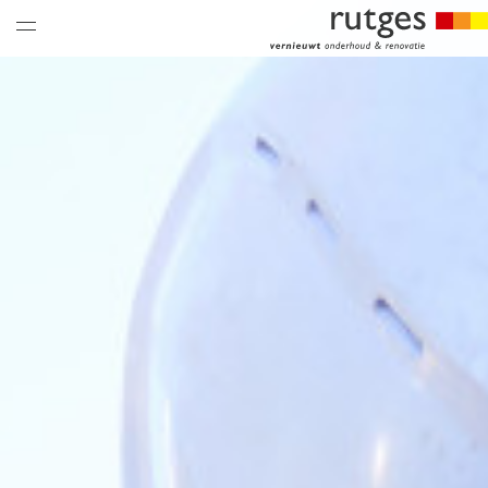
nieuws & updates
thema’s
over ons
historie
vacatures
hoe is het bij ons
collega’s
historie