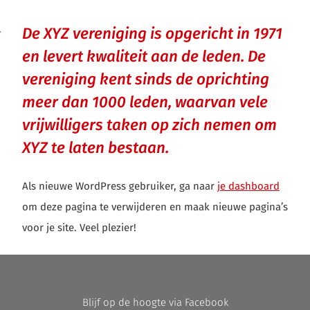
De XYZ vereniging is opgericht in 1971
en levert kwaliteit aan de leden. De
vereniging kent sinds de oprichting
meer dan 1000 leden, waarvan vele
vrijwilligers taken op zich nemen om
XYZ te laten bestaan.
Als nieuwe WordPress gebruiker, ga naar
je dashboard
om deze pagina te verwijderen en maak nieuwe pagina’s
voor je site. Veel plezier!
Blijf op de hoogte via Facebook