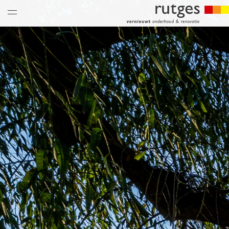
nieuws & updates
thema’s
over ons
historie
vacatures
hoe is het bij ons
collega’s
historie