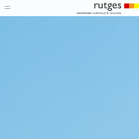
nieuws & updates
thema’s
over ons
historie
vacatures
hoe is het bij ons
collega’s
historie