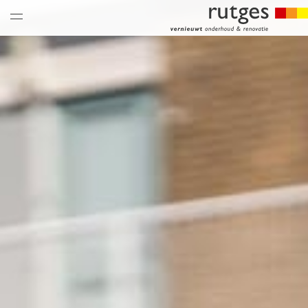
nieuws & updates
thema’s
over ons
historie
vacatures
hoe is het bij ons
collega’s
historie